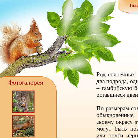
Гла
Род солнечных 
два подрода, од
– гамбийскую бе
оставшиеся двен
По размерам сол
обыкновенные,
своему окрасу э
могут быть по
или почти черн