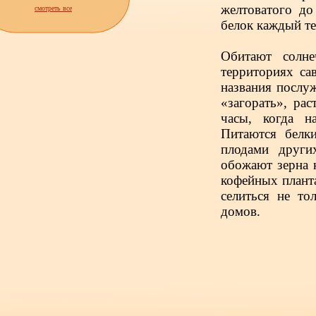
желтоватого до
смотреть все
белок каждый т
Обитают солн
территориях са
названия послу
«загорать», ра
часы, когда н
Питаются белк
плодами други
обожают зерна 
кофейных плант
селиться не то
домов.