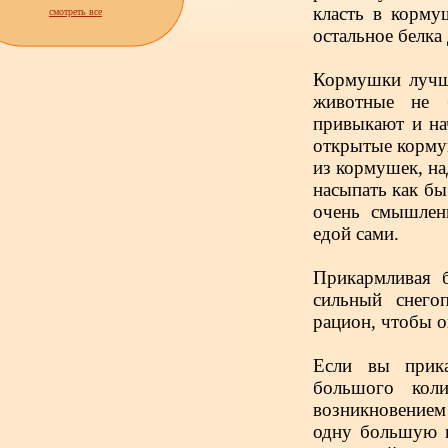
класть в корму
смотреть все
остальное белка 
Кормушки лучше
животные не б
привыкают и на
открытые кормуш
из кормушек, на
насыпать как бы
очень смышлен
едой сами.
Прикармливая б
сильный снего
рацион, чтобы о
Если вы прика
большого кол
возникновением
одну большую к